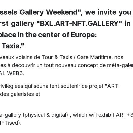
ssels Gallery Weekend", we invite you
first gallery "BXL.ART-NFT.GALLERY" in
lace in the center of Europe:
 Taxis."
veaux voisins de Tour & Taxis / Gare Maritime, nos
aires à découvrir un tout nouveau concept de méta-gale
TAL WEB3.
vilégiées qui souhaitent soutenir ce projet "ART-
es galeristes et
gallery (physical & digital) , which will exhibit ART+
NFTised).