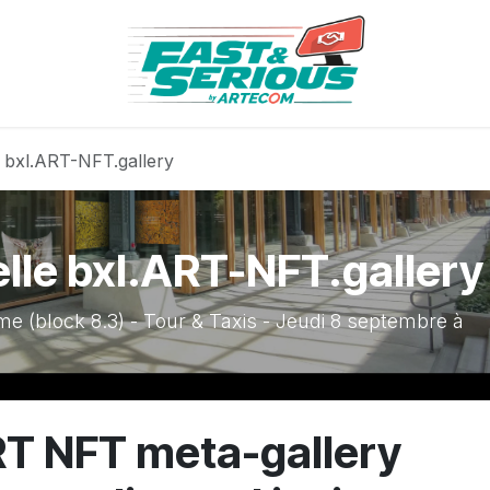
e bxl.ART-NFT.gallery
elle bxl.ART-NFT.gallery
 (block 8.3) - Tour & Taxis - Jeudi 8 septembre à
T NFT meta-gallery