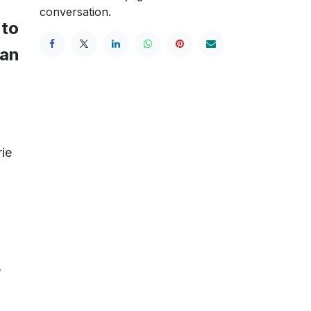
conversation.
 to
 an
rie
3