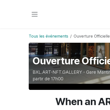
Se rendre au contenu
Tous les événements
Ouverture Officiell
Ouverture Offici
BXL.ART-NFT.GALLERY - Gare Maritime
partir de 17h00
When an AR